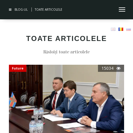
BLOG-UL
TOATE ARTICOLELE
Toggl
navig
TOATE ARTICOLELE
Răsfoiți toate articolele
15034
Future