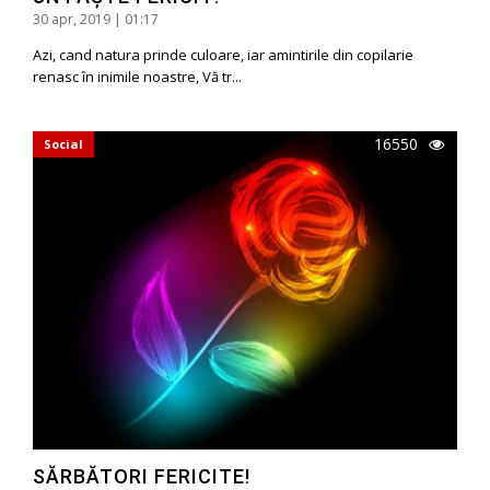
30 apr, 2019 | 01:17
Azi, cand natura prinde culoare, iar amintirile din copilarie
renasc în inimile noastre, Vă tr...
16550
Social
SĂRBĂTORI FERICITE!