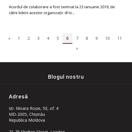
Acordul de colaborare a fost semnat la 23 ianuarie 2019, de
către liderii acestor organizații: dl Io...
«
1
2
3
4
5
6
7
8
9
10
11
»
Blogul nostru
Adresă
str. Moara Roşie, 5E, of. 4
MD-2005, Chişinău
Republica Moldova
71-75 Shelton Street, London,