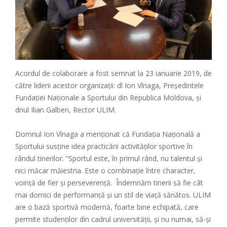
Acordul de colaborare a fost semnat la 23 ianuarie 2019, de
către liderii acestor organizații: dl Ion Vînaga, Preşedintele
Fundației Naţionale a Sportului din Republica Moldova, şi
dnul Ilian Galben, Rector ULIM.
Domnul Ion Vînaga a menţionat că Fundaţia Naţională a
Sportului susţine idea practicării activităţilor sportive în
rândul tinerilor. “Sportul este, în primul rând, nu talentul și
nici măcar măiestria. Este o combinaţie între character,
voință de fier şi perseverență. Îndemnăm tinerii să fie cât
mai dornici de performanță și un stil de viață sănătos. ULIM
are o bază sportivă modernă, foarte bine echipată, care
permite studenţilor din cadrul universităţii, şi nu numai, să-și