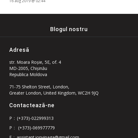
16 aug 2019 @ 02:44
Blogul nostru
Adresă
str. Moara Roşie, 5E, of. 4
MD-2005, Chişinău
Republica Moldova
71-75 Shelton Street, London,
Greater London, United Kingdom, WC2H 9JQ
Contactează-ne
P
:
(+373)-022999313
P
:
(+373)-069977779
E
:
assistant.ionvinaga@gmail.com