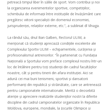
petreacă timpul liber în sălile de sport. Vom contribui şi noi
la organizarea evenimentelor sportive, competiţiilor,
schimbului de informaţii între instituţiile de învăţământ care
pregătesc viitorii specialişti din domeniul economiei,
jurisprudenţei, relaţiilor externe, etc.”, a subliniat dl Vînaga.
La rândul său, dnul Ilian Galben, Rectorul ULIM, a
menţionat că studenţii apreciază condițiile excelente ale
Complexului Sportiv ULIM – echipamentele, curățenia și
profesionalismul antrenorilor. “În parteneriat cu Fundaţia
Naţională a Sportului vom preface complexul nostru într-un
loc de întâlnire pentru toți studenții din cadrul facultăților
noastre, cât și pentru tinerii din afara instituției. Aici se
adună cei mai buni tenismeni, sportivii și dansatorii
performanți din republică și străinătate, care se antrenează
pentru campionatele internationale. Merită o deosebită
atenţie şi apreciere realizările studenţilor nostri la diferite
discipline din cadrul campionatelor organizate în Republica
Moldova, europene, mondiale, la Jocurile Olimpice şi