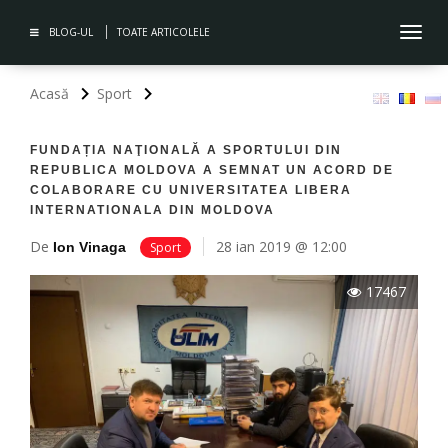
BLOG-UL
TOATE ARTICOLELE
Toggl
navig
Acasă
Sport
FUNDAȚIA NAŢIONALĂ A SPORTULUI DIN
REPUBLICA MOLDOVA A SEMNAT UN ACORD DE
COLABORARE CU UNIVERSITATEA LIBERA
INTERNATIONALA DIN MOLDOVA
De
28 ian 2019 @ 12:00
Ion Vinaga
Sport
17467