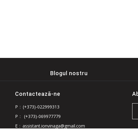
Blogul nostru
Contactează-ne
A
P
:
(+373)-022999313
P
:
(+373)-069977779
E
:
assistant.ionvinaga@gmail.com