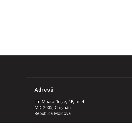
Adresă
str. Moara Roşie, 5E, of. 4
MD-2005, Chişinău
Republica Moldova
71-75 Shelton Street, London,
Greater London, United Kingdom, WC2H 9JQ