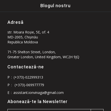
Blogul nostru
Adresă
str. Moara Roşie, 5E, of. 4
MD-2005, Chişinău
Republica Moldova
71-75 Shelton Street, London,
Greater London, United Kingdom, WC2H 9JQ
Contactează-ne
P
:
(+373)-022999313
P
:
(+373)-069977779
E
:
assistant.ionvinaga@gmail.com
Abonează-te la Newsletter