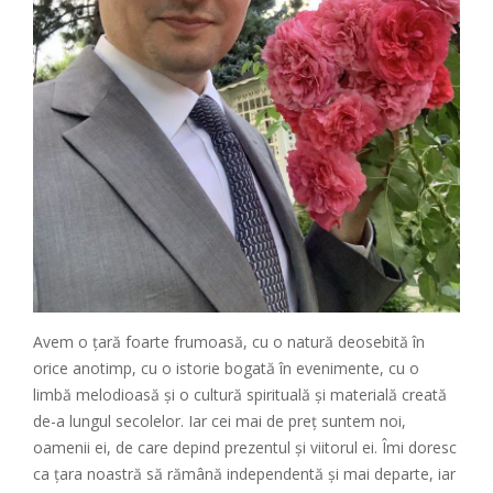
Avem o țară foarte frumoasă, cu o natură deosebită în
orice anotimp, cu o istorie bogată în evenimente, cu o
limbă melodioasă și o cultură spirituală și materială creată
de-a lungul secolelor. Iar cei mai de preț suntem noi,
oamenii ei, de care depind prezentul și viitorul ei. Îmi doresc
ca țara noastră să rămână independentă și mai departe, iar