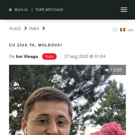
BLOG-UL
TOATE ARTICOLELE
Toggl
navig
Acasă
Viata
CU ZIUA TA, MOLDOVA!
De
27 aug 2020 @ 01:04
Ion Vinaga
Viata
13265